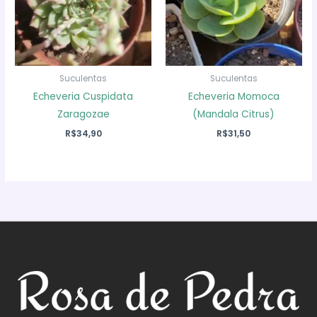
Suculentas
Suculentas
Echeveria Cuspidata
Echeveria Momoca
Zaragozae
(Mandala Citrus)
R$
34,90
R$
31,50