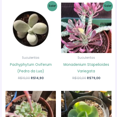
Sale!
Sale!
Suculentas
Suculentas
Pachyphytum Oviferum
Monadenium Stapelioides
(Pedra da Lua)
Variegata
O
O
O
O
R$
19,00
R$
14,90
R$
120,00
R$
79,00
preço
preço
preço
preço
original
atual
original
atual
era:
é:
era:
é:
R$19,00.
R$14,90.
R$120,00.
R$79,00.