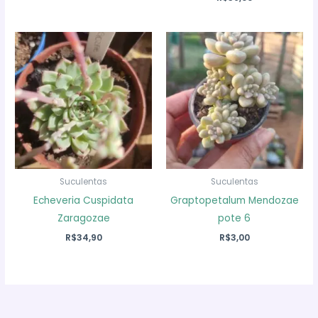
original
atual
era:
é:
R$19,90.
R$14,90.
Suculentas
Suculentas
Echeveria Cuspidata
Graptopetalum Mendozae
Zaragozae
pote 6
R$
34,90
R$
3,00