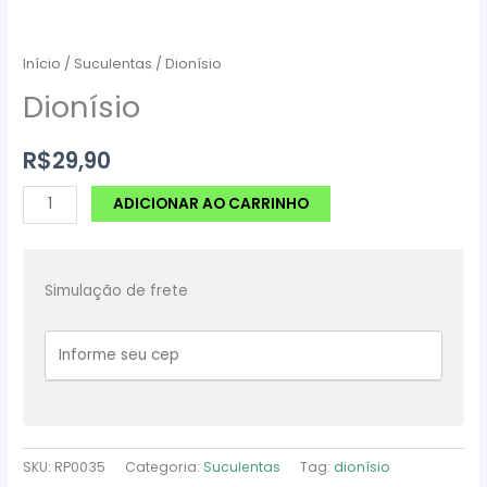
Início
/
Suculentas
/ Dionísio
Dionísio
R$
29,90
Dionísio
ADICIONAR AO CARRINHO
quantidade
Simulação de frete
SKU:
RP0035
Categoria:
Suculentas
Tag:
dionísio