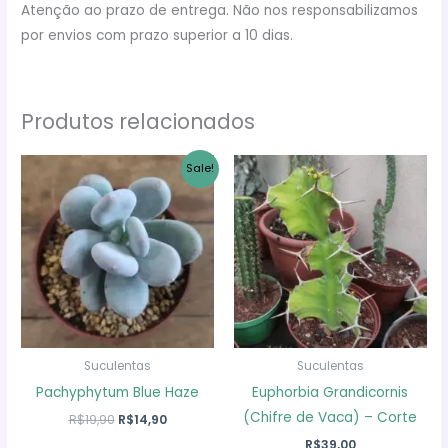
Atenção ao prazo de entrega. Não nos responsabilizamos
por envios com prazo superior a 10 dias.
Produtos relacionados
Sale!
Suculentas
Suculentas
Pachyphytum Blue Haze
Euphorbia Grandicornis
(Chifre de Vaca) – Corte
O
O
R$
19,90
R$
14,90
preço
preço
R$
39,00