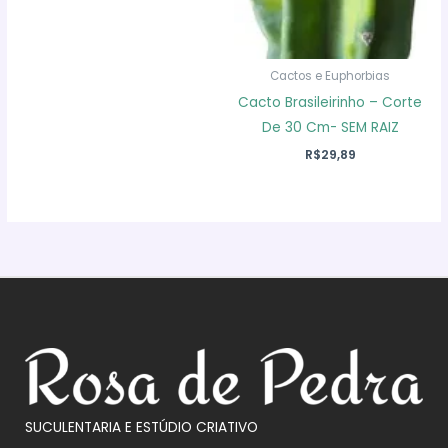
Cactos e Euphorbias
Cacto Brasileirinho – Corte
De 30 Cm- SEM RAIZ
R$
29,89
SUCULENTARIA E ESTÚDIO CRIATIVO