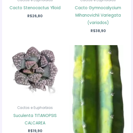
Cacto Stenocactus Ylloid
Cacto Gymnocalycium
Mihanovichii Variegata
R$
26,80
(variados)
R$
38,90
Cactos e Euphorbias
Suculenta TITANOPSIS
CALCAREA
R$
19,90