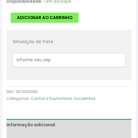
Disponibilidade:
1 em estoque
Trichocereus
ADICIONAR AO CARRINHO
Bridgesii
Monstruoso
‘Cacto
Simulação de frete
Penis”
–
Pote
11
quantidade
SKU:
SEC600096
Categorias:
Cactos e Euphorbias
,
Suculentas
Informação adicional
Avaliações (0)