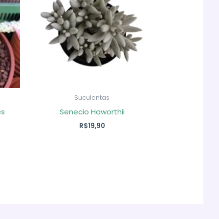
Suculentas
es
Senecio Haworthii
R$
19,90
ço
al
9,00.