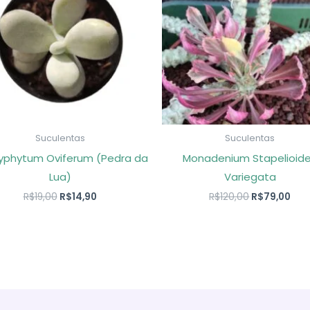
Suculentas
Suculentas
yphytum Oviferum (Pedra da
Monadenium Stapelioid
Lua)
Variegata
O
O
O
O
R$
19,00
R$
14,90
R$
120,00
R$
79,00
preço
preço
preço
pre
original
atual
original
atu
era:
é:
era:
é:
R$19,00.
R$14,90.
R$120,00.
R$7