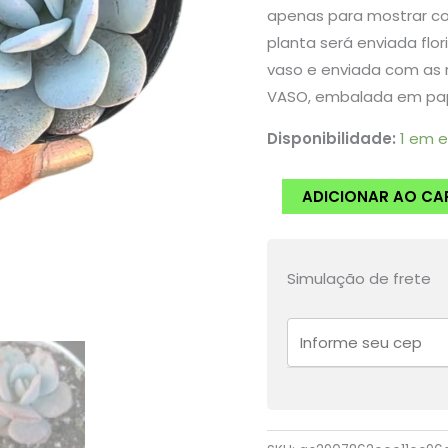
apenas para mostrar com
planta será enviada flor
vaso e enviada com as 
VASO, embalada em pape
Disponibilidade:
1 em 
Suculenta
ADICIONAR AO CA
Echeveria
Lauii
quantidade
Simulação de frete