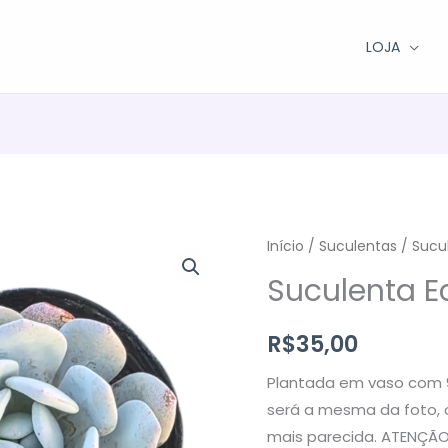
LOJA
Início
/
Suculentas
/ Sucul
Suculenta E
R$
35,00
Plantada em vaso com 9
será a mesma da foto, o
mais parecida. ATENÇÃO: