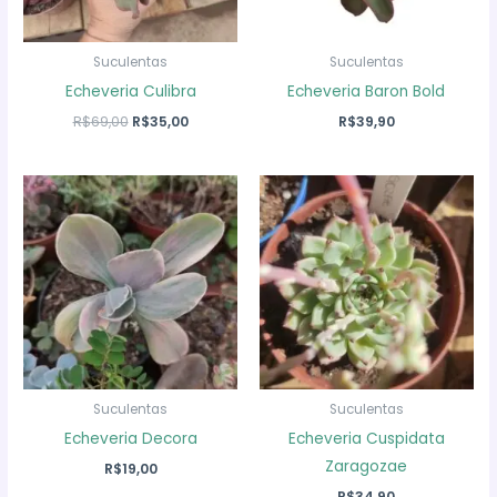
Suculentas
Suculentas
Echeveria Culibra
Echeveria Baron Bold
O
O
R$
69,00
R$
35,00
R$
39,90
preço
preço
original
atual
era:
é:
R$69,00.
R$35,00.
Suculentas
Suculentas
Echeveria Decora
Echeveria Cuspidata
Zaragozae
R$
19,00
R$
34,90