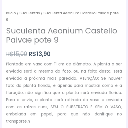
Início
/
Suculentas
/ Suculenta Aeonium Castello Paivae pote
9
Suculenta Aeonium Castello
Paivae pote 9
O
O
R$
15,00
R$
13,90
preço
preço
Plantada em vaso com 11 cm de diâmetro. A planta a ser
enviada será a mesma da foto, ou, na falta desta, será
original
atual
enviada a próxima mais parecida. ATENÇÃO: Se houver
era:
é:
foto da planta florida, é apenas para mostrar como é a
floração, não significa que a planta será enviada florida.
R$15,00.
R$13,90.
Para o envio, a planta será retirada do vaso e enviada
com as raízes nuas, SEM O SUBSTRATO E SEM O VASO,
embalada em papel, para que não danifique no
transporte.n