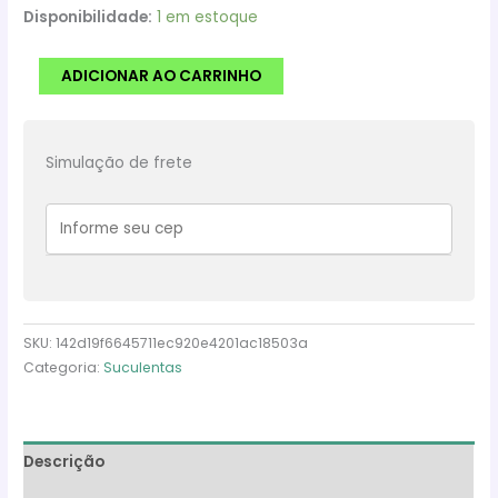
Disponibilidade:
1 em estoque
Suculenta
ADICIONAR AO CARRINHO
Aeonium
Castello
Paivae
Simulação de frete
pote
9
quantidade
SKU:
142d19f6645711ec920e4201ac18503a
Categoria:
Suculentas
Descrição