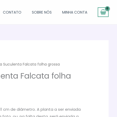
CONTATO
SOBRE NÓS
MINHA CONTA
a Suculenta Falcata folha grossa
lenta Falcata folha
O
preço
1 cm de diâmetro. A planta a ser enviada
foto, ou, na falta desta, será enviada a