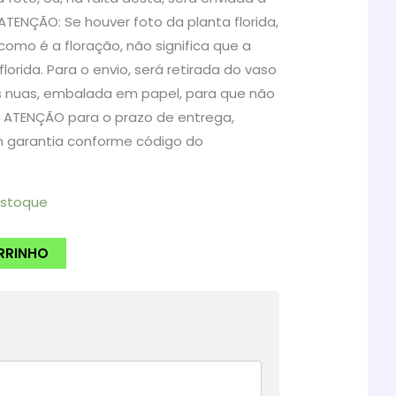
atual
ATENÇÃO: Se houver foto da planta florida,
é:
omo é a floração, não significa que a
florida. Para o envio, será retirada do vaso
.
R$25,90.
s nuas, embalada em papel, para que não
. ATENÇÃO para o prazo de entrega,
m garantia conforme código do
estoque
RRINHO