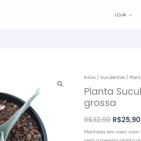
LOJA
Início
/
Suculentas
/ Plant
Planta Sucu
grossa
O
R$
32,90
R$
25,90
preço
Plantada em vaso com 1
será a mesma planta da 