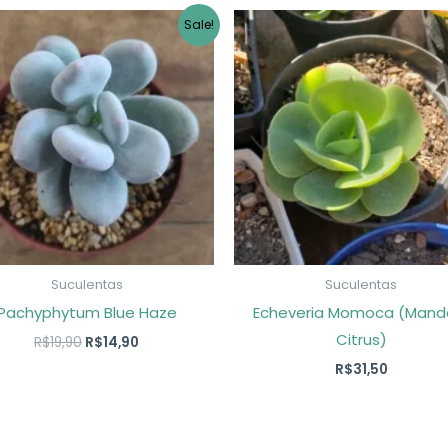
Sale!
Suculentas
Suculentas
Pachyphytum Blue Haze
Echeveria Momoca (Mand
Citrus)
O
O
R$
19,90
R$
14,90
preço
preço
R$
31,50
original
atual
era:
é:
R$19,90.
R$14,90.