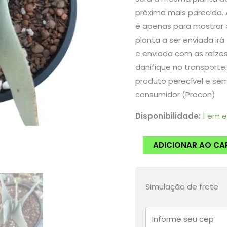
original
próxima mais parecida. 
era:
é apenas para mostrar c
planta a ser enviada irá 
R$32,90
e enviada com as raíze
danifique no transporte
produto perecível e se
consumidor (Procon)
Disponibilidade:
1 em 
Planta
ADICIONAR AO CA
Suculenta
Falcata
folha
Simulação de frete
grossa
quantidade