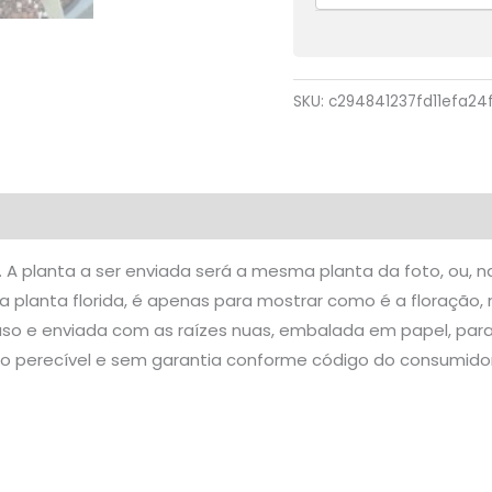
SKU:
c294841237fd11efa24
liações (0)
A planta a ser enviada será a mesma planta da foto, ou, na
 planta florida, é apenas para mostrar como é a floração, n
do vaso e enviada com as raízes nuas, embalada em papel, par
o perecível e sem garantia conforme código do consumido