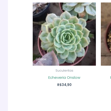
Suculentas
Echeveria Onslow
R$
34,90