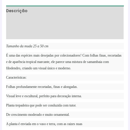
Descrição
Informação adicional
Avaliações (0)
Tamanho da muda 25 a 50 cm
É uma das espécies mais desejadas por colecionadores! Com folhas finas, recortadas
e de aparência tropical marcante, ele parece uma mistura de samambaia com
filodendro, criando um visual único e moderno.
Características:
Folhas profundamente recortadas, finas e alongadas.
Visual leve e escultural, perfeito para decoração interna.
Planta trepadeira que pode ser conduzida com tutor.
De crescimento moderado e muito ornamental.
A planta é enviada em o vaso e terra, com as raizes nuas