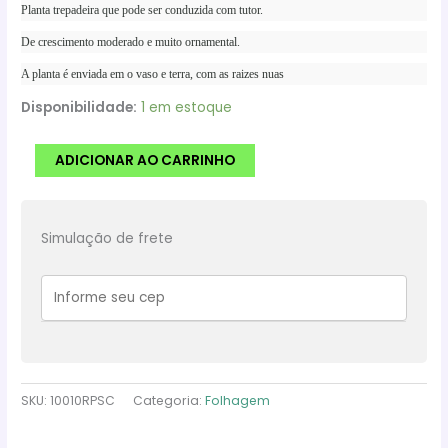
Planta trepadeira que pode ser conduzida com tutor.
De crescimento moderado e muito ornamental.
A planta é enviada em o vaso e terra, com as raizes nuas
Disponibilidade:
1 em estoque
Planta
ADICIONAR AO CARRINHO
Ornamental
Peperomia
Puteolata
Simulação de frete
cuia
13
quantidade
SKU:
10010RPSC
Categoria:
Folhagem