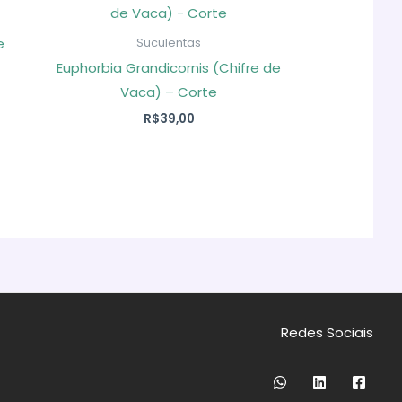
e
Suculentas
Euphorbia Grandicornis (Chifre de
Vaca) – Corte
R$
39,00
Redes Sociais