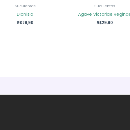
Suculentas
Suculentas
Dionísio
Agave Victoriae Regina
R$
29,90
R$
29,90