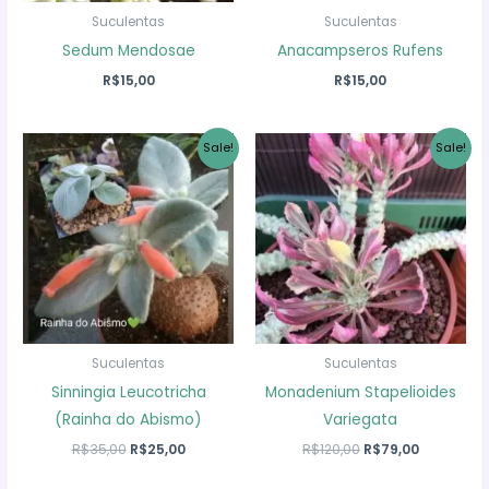
Suculentas
Suculentas
Sedum Mendosae
Anacampseros Rufens
R$
15,00
R$
15,00
Sale!
Sale!
Suculentas
Suculentas
Sinningia Leucotricha
Monadenium Stapelioides
(Rainha do Abismo)
Variegata
O
O
O
O
R$
35,00
R$
25,00
R$
120,00
R$
79,00
preço
preço
preço
preço
original
atual
original
atual