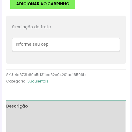
MAMMILLARIA
ADICIONAR AO CARRINHO
BOCASANA
quantidade
Simulação de frete
SKU:
4e373b80c5d311ec82e04201ac18506b
Categoria:
Suculentas
Descrição
Informação adicional
Avaliações (0)