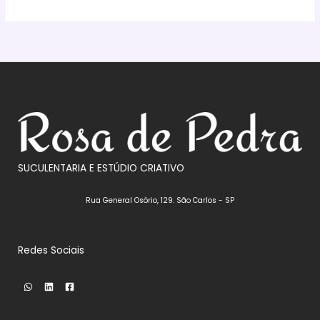
era:
é:
era:
é:
R$35,00.
R$25,00.
R$120,00.
R$79,00.
SUCULENTARIA E ESTÚDIO CRIATIVO
Rua General Osório, 129. São Carlos - SP
Redes Sociais