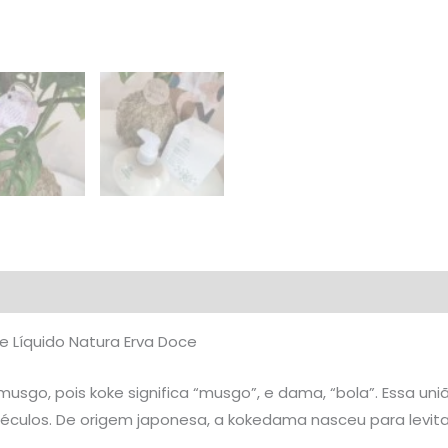
liações (0)
 Líquido Natura Erva Doce
usgo, pois koke significa “musgo”, e dama, “bola”. Essa un
 séculos. De origem japonesa, a kokedama nasceu para levita