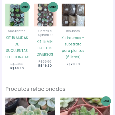
Sale!
Sale!
Suculentas
Cactos e
Insumos
Euphorbias
KIT 15 MUDAS
Kit insumos –
KIT 15 MINI
DE
substrato
CACTOS
SUCULENTAS
para plantas
DIVERSOS
SELECIONADAS
(6 litros)
O
R$
59,90
O
R$
59,90
R$
29,90
preço
O
R$
49,90
preço
O
R$
49,90
original
preço
original
preço
era:
atual
era:
atual
R$59,90.
é:
R$59,90.
é:
R$49,90.
R$49,90.
Produtos relacionados
Sale!