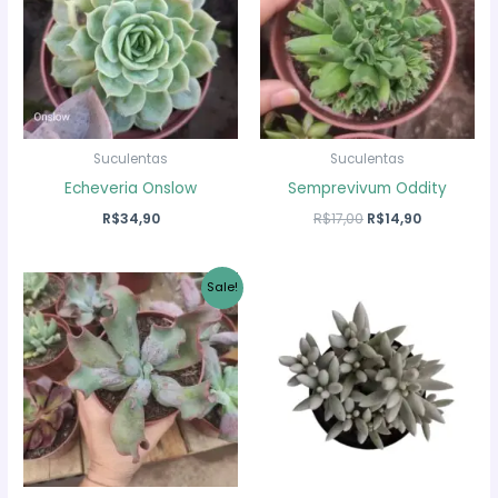
Suculentas
Suculentas
Echeveria Onslow
Semprevivum Oddity
O
O
R$
34,90
R$
17,00
R$
14,90
preço
preço
original
atual
era:
é:
Sale!
R$17,00.
R$14,90.