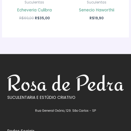
Suculentas
Suculentas
Echeveria Culibra
Senecio Haworthii
O
O
R$
69,00
R$
35,00
R$
19,90
preço
preço
original
atual
era:
é:
R$69,00.
R$35,00.
SUCULENTARIA E ESTÚDIO CRIATIVO
Rua General Osório, 129. São Carlos - SP