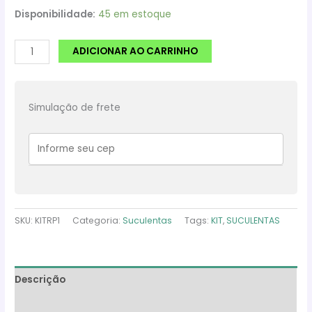
preço
preço
Disponibilidade:
45 em estoque
original
atual
KIT
ADICIONAR AO CARRINHO
era:
é:
15
MUDAS
R$59,90.
R$49,90.
DE
Simulação de frete
SUCULENTAS
SELECIONADAS
quantidade
SKU:
KITRP1
Categoria:
Suculentas
Tags:
KIT
,
SUCULENTAS
Descrição
Informação adicional