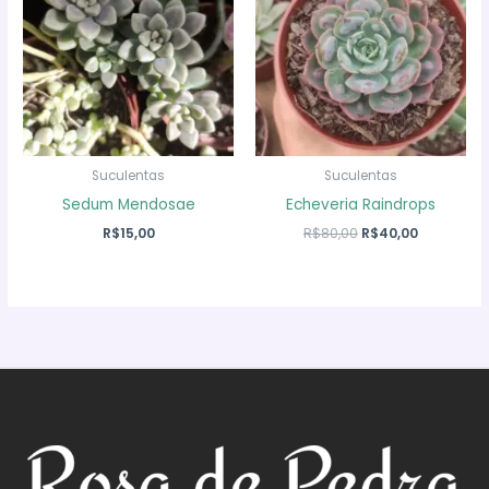
Suculentas
Suculentas
Sedum Mendosae
Echeveria Raindrops
O
O
R$
15,00
R$
80,00
R$
40,00
preço
preço
original
atual
era:
é:
R$80,00.
R$40,00.