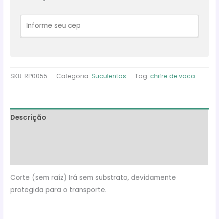
Vaca)
-
Corte
quantidade
SKU:
RP0055
Categoria:
Suculentas
Tag:
chifre de vaca
Descrição
Informação adicional
Avaliações (0)
Corte (sem raíz) Irá sem substrato, devidamente
protegida para o transporte.