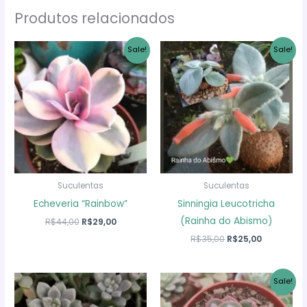
Produtos relacionados
Sale!
Sale!
Suculentas
Suculentas
Echeveria “Rainbow”
Sinningia Leucotricha
(Rainha do Abismo)
O
O
R$
44,00
R$
29,00
preço
preço
O
O
R$
35,00
R$
25,00
original
atual
preço
preço
era:
é:
original
atual
R$44,00.
R$29,00.
era:
é:
Sale!
R$35,00.
R$25,00.