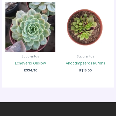
era:
é:
R$19,90.
R$14,90.
Suculentas
Suculentas
Echeveria Onslow
Anacampseros Rufens
R$
34,90
R$
15,00