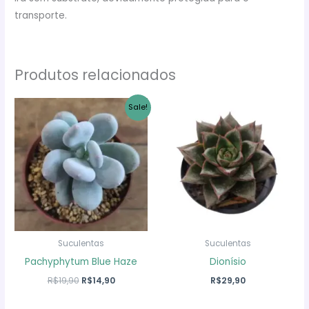
transporte.
Produtos relacionados
Sale!
Suculentas
Suculentas
Pachyphytum Blue Haze
Dionísio
O
O
R$
19,90
R$
14,90
R$
29,90
preço
preço
original
atual