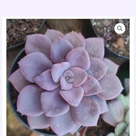
Ir
para
o
conteúdo