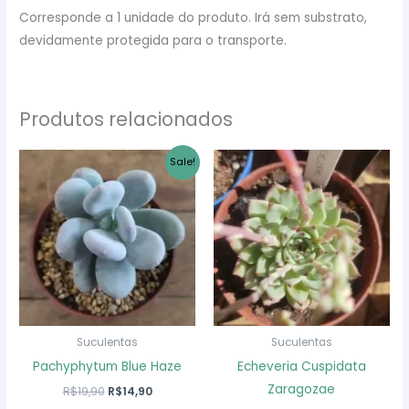
Corresponde a 1 unidade do produto. Irá sem substrato,
devidamente protegida para o transporte.
Produtos relacionados
Sale!
Suculentas
Suculentas
Pachyphytum Blue Haze
Echeveria Cuspidata
Zaragozae
O
O
R$
19,90
R$
14,90
preço
preço