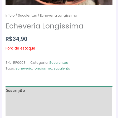
Início
/
Suculentas
/ Echeveria Longíssima
Echeveria Longíssima
R$
34,90
Fora de estoque
SKU:
RP0008
Categoria:
Suculentas
Tags:
echeveria
,
longissima
,
suculenta
Descrição
Informação adicional
Avaliações (0)