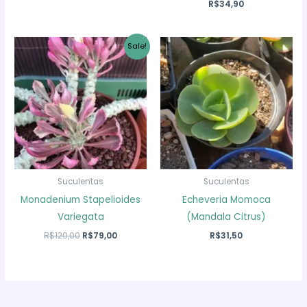
R$
34,90
original
atual
era:
é:
R$19,90.
R$14,90.
Sale!
Suculentas
Suculentas
Monadenium Stapelioides
Echeveria Momoca
Variegata
(Mandala Citrus)
O
O
R$
120,00
R$
79,00
R$
31,50
preço
preço
original
atual
era:
é:
R$120,00.
R$79,00.