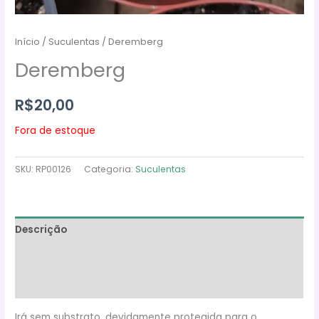
Início
/
Suculentas
/ Deremberg
Deremberg
R$
20,00
Fora de estoque
SKU:
RP00126
Categoria:
Suculentas
Descrição
Informação adicional
Avaliações (0)
Irá sem substrato, devidamente protegida para o