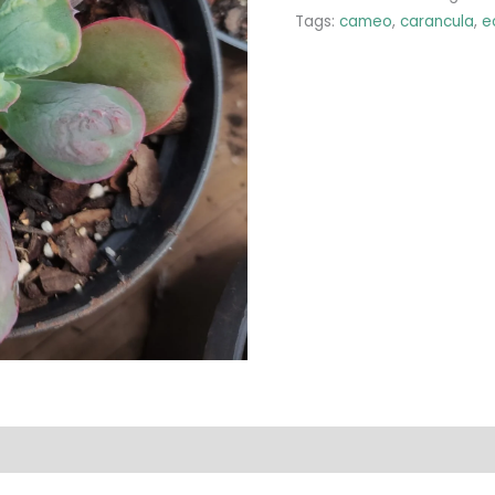
Tags:
cameo
,
carancula
,
e
liações (0)