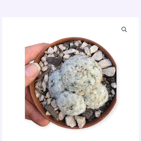
Ir
para
o
conteúdo