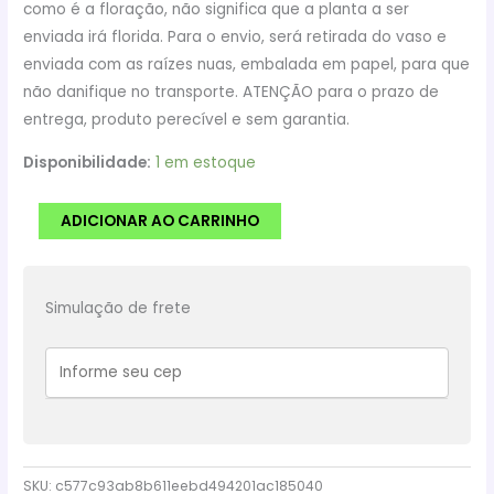
como é a floração, não significa que a planta a ser
enviada irá florida. Para o envio, será retirada do vaso e
enviada com as raízes nuas, embalada em papel, para que
não danifique no transporte. ATENÇÃO para o prazo de
entrega, produto perecível e sem garantia.
Disponibilidade:
1 em estoque
Cacto
ADICIONAR AO CARRINHO
Mammillaria
Plumosa
vaso
Simulação de frete
11
cm
quantidade
SKU:
c577c93ab8b611eebd494201ac185040