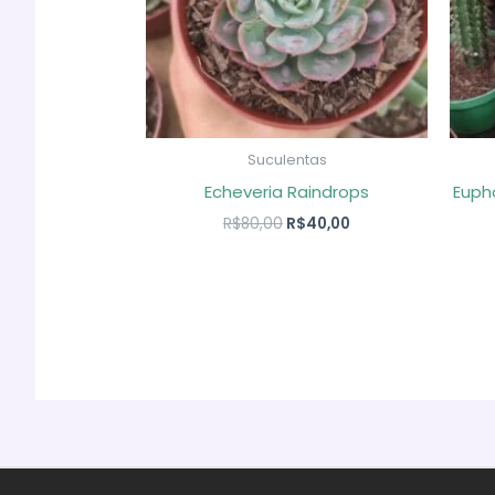
Suculentas
Echeveria Raindrops
Eupho
O
O
R$
80,00
R$
40,00
preço
preço
original
atual
era:
é:
R$80,00.
R$40,00.