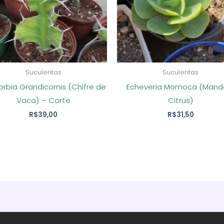
Suculentas
Suculentas
rbia Grandicornis (Chifre de
Echeveria Momoca (Mand
Vaca) – Corte
Citrus)
R$
39,00
R$
31,50