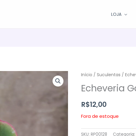
LOJA
Início
/
Suculentas
/ Eche
Echeveria G
R$
12,00
Fora de estoque
SKU:
RP00128
Categoria