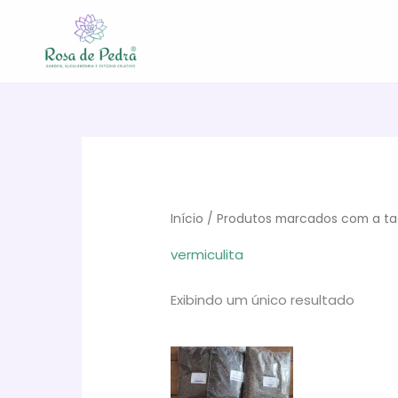
Ir
para
o
conteúdo
Início
/ Produtos marcados com a tag
vermiculita
Exibindo um único resultado