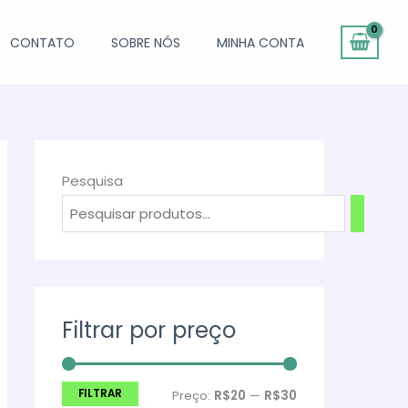
CONTATO
SOBRE NÓS
MINHA CONTA
Pesquisa
Filtrar por preço
FILTRAR
P
P
Preço:
R$20
—
R$30