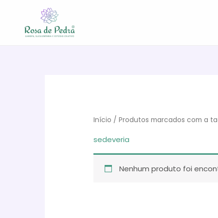
Ir
para
o
conteúdo
Início
/ Produtos marcados com a tag
sedeveria
Nenhum produto foi encont