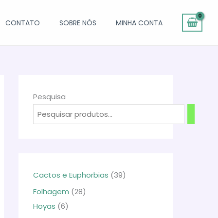
CONTATO
SOBRE NÓS
MINHA CONTA
Pesquisa
3
Cactos e Euphorbias
39
9
2
Folhagem
28
p
6
8
Hoyas
6