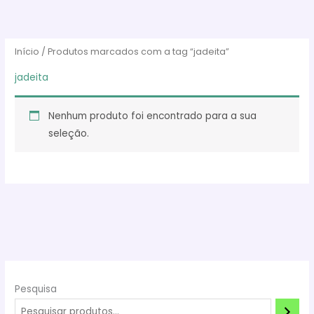
Ir
para
o
Início
/ Produtos marcados com a tag “jadeita”
conteúdo
jadeita
Nenhum produto foi encontrado para a sua
seleção.
Pesquisa