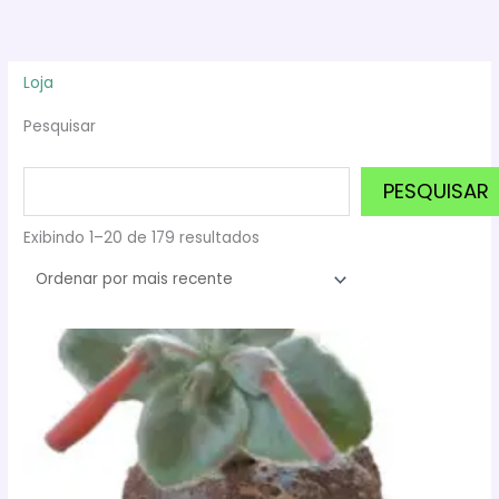
Ir
para
o
Loja
conteúdo
Pesquisar
PESQUISAR
Classificado
Exibindo 1–20 de 179 resultados
por
mais
recente