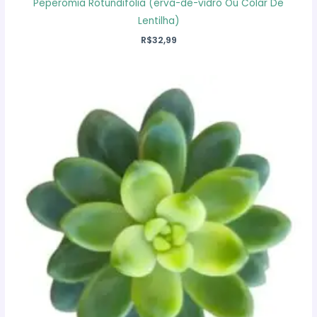
Peperomia Rotundifolia (erva-de-vidro Ou Colar De
Lentilha)
R$
32,99