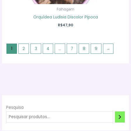
Folhagem
Orquídea Ludisia Discolor Pipoca
R$
47,90
1
2
3
4
…
7
8
9
→
Pesquisa